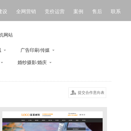
建设
全网营销
竞价运营
案例
售后
联系
机网站
械
广告印刷/传媒
婚纱摄影/婚庆
提交合作意向表