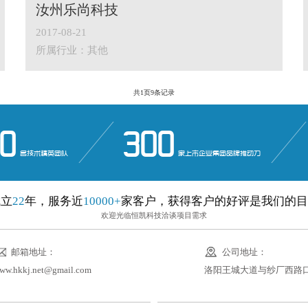
汝州乐尚科技
2017-08-21
所属行业：其他
共
1
页
9
条记录
0
300
名技术精英团队
家上市企业集团品牌推动力
成立
22
年，服务近
10000+
家客户，获得客户的好评是我们的目
欢迎光临恒凯科技洽谈项目需求
邮箱地址：
公司地址：
ww.hkkj.net@gmail.com
洛阳王城大道与纱厂西路口